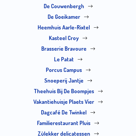
De Couwenbergh
De Goeikamer
Heemhuis Aarle-Rixtel
Kasteel Croy
Brasserie Bravoure
Le Patat
Porcus Campus
Snoeperij Jantje
Theehuis Bij De Boompjes
Vakantiehuisje Plaets Vier
Dagcafé De Twinkel
Familierestaurant Pluis
Zùlekker delicatessen